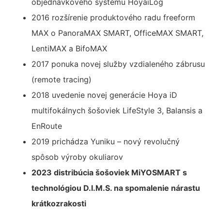
objednávkového systému HoyaiLog
2016 rozšírenie produktového radu freeform
MAX o PanoraMAX SMART, OfficeMAX SMART,
LentiMAX a BifoMAX
2017 ponuka novej služby vzdialeného zábrusu
(remote tracing)
2018 uvedenie novej generácie Hoya iD
multifokálnych šošoviek LifeStyle 3, Balansis a
EnRoute
2019 prichádza Yuniku – nový revolučný
spôsob výroby okuliarov
2023 distribúcia šošoviek MiYOSMART s
technológiou D.I.M.S. na spomalenie nárastu
krátkozrakosti