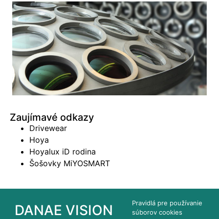
Zaujímavé odkazy
Drivewear
Hoya
Hoyalux iD rodina
Šošovky MiYOSMART
Pravidlá pre používanie
DANAE VISION
súborov cookies