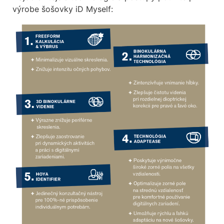
výrobe šošovky iD Myself: