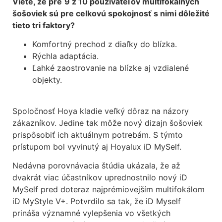
Viete, že pre
9 z 10
používateľov multifokálnych
šošoviek sú pre celkovú spokojnosť
s nimi dôležité
tieto tri faktory?
Komfortný prechod z diaľky do blízka.
Rýchla adaptácia.
Ľahké zaostrovanie na blízke aj vzdialené
objekty.
Spoločnosť Hoya kladie veľký dôraz na názory
zákazníkov. Jedine tak môže nový dizajn šošoviek
prispôsobiť ich aktuálnym potrebám. S týmto
prístupom bol vyvinutý aj Hoyalux iD MySelf.
Nedávna porovnávacia štúdia ukázala, že až
dvakrát viac účastníkov uprednostnilo nový iD
MySelf pred doteraz najprémiovejším multifokálom
iD MyStyle V+. Potvrdilo sa tak, že iD Myself
prináša významné vylepšenia vo všetkých