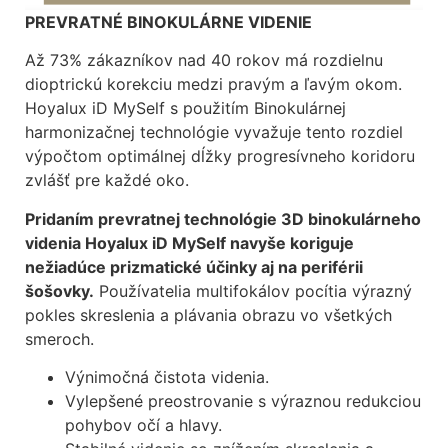
PREVRATNÉ
BINOKULÁRNE
VIDENIE
Až 73% zákazníkov nad 40 rokov má rozdielnu
dioptrickú korekciu medzi pravým a ľavým okom.
Hoyalux iD MySelf s použitím Binokulárnej
harmonizačnej technológie vyvažuje tento
rozdiel
výpočtom optimálnej dĺžky progresívneho koridoru
zvlášť pre každé oko.
Pridaním prevratnej technológie 3D binokulárneho
videnia
Hoyalux iD MySelf navyše koriguje
nežiadúce prizmatické účinky
aj na periférii
šošovky.
Používatelia multifokálov pocítia výrazný
pokles
skreslenia a plávania obrazu vo všetkých
smeroch.
Výnimočná čistota videnia.
Vylepšené preostrovanie s výraznou redukciou
pohybov očí a hlavy.