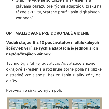
Stabilné videnie so znížením skreslenia a
plávania obrazu pre rýchlu adaptáciu zraku na
rôzne aktivity, vrátane používania digitálnych
zariadení.
OPTIMALIZOVANÉ
PRE DOKONALÉ VIDENIE
Vedeli ste, že
9 z 10 používateľov multifokálnych
šošoviek verí, že rýchla adaptácia je jednou
z ich
najdôležitejších výhod?
Technológia ľahkej adaptácie AdaptEase
znižuje
okrajové skreslenia a rozširuje zorné polia na blízke
a stredné vzdialenosti
bez zníženia kvality zóny do
diaľky.
Porovnanie šírky zorných polí: