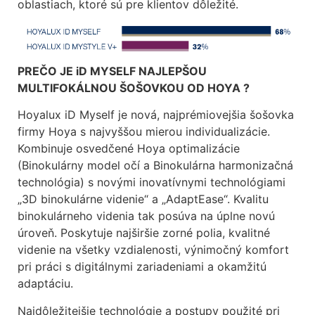
oblastiach, ktoré sú pre klientov dôležité.
PREČO JE iD MYSELF NAJLEPŠOU
MULTIFOKÁLNOU ŠOŠOVKOU OD HOYA ?
Hoyalux iD Myself je nová, najprémiovejšia šošovka
firmy Hoya s najvyššou mierou individualizácie.
Kombinuje osvedčené Hoya optimalizácie
(Binokulárny model očí a Binokulárna harmonizačná
technológia) s novými inovatívnymi technológiami
„3D binokulárne videnie“ a „AdaptEase“. Kvalitu
binokulárneho videnia tak posúva na úplne novú
úroveň. Poskytuje najširšie zorné polia, kvalitné
videnie na všetky vzdialenosti, výnimočný komfort
pri práci s digitálnymi zariadeniami a okamžitú
adaptáciu.
Najdôležitejšie technológie a postupy použité pri