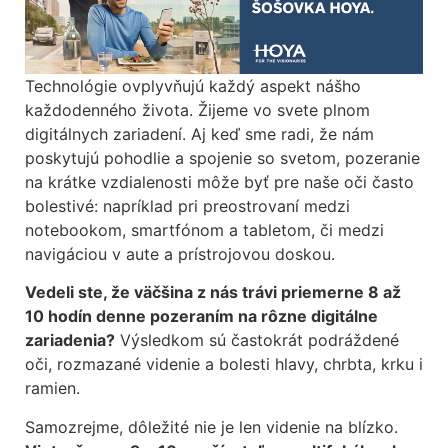
Technológie ovplyvňujú každý aspekt nášho
každodenného života.
Žijeme vo svete plnom
digitálnych zariadení. Aj keď sme radi, že nám
poskytujú pohodlie a spojenie so svetom, pozeranie
na krátke vzdialenosti
môže byť pre naše oči často
bolestivé: napríklad pri preostrovaní medzi
notebookom, smartfónom a tabletom, či medzi
navigáciou v aute
a prístrojovou doskou.
Vedeli ste, že väčšina z nás trávi priemerne 8 až
10 hodín denne
pozeraním na rôzne digitálne
zariadenia?
Výsledkom sú častokrát
podráždené
oči, rozmazané videnie a bolesti hlavy, chrbta, krku i
ramien.
Samozrejme, dôležité nie je len videnie na blízko.