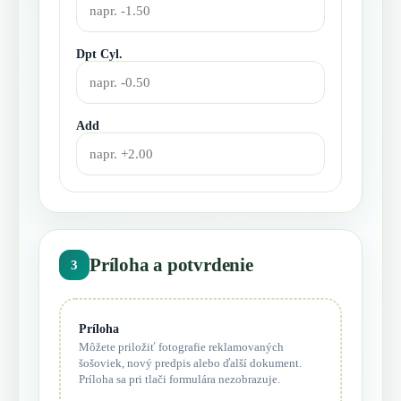
Dpt Cyl.
Add
Príloha a potvrdenie
3
Príloha
Môžete priložiť fotografie reklamovaných
šošoviek, nový predpis alebo ďalší dokument.
Príloha sa pri tlači formulára nezobrazuje.